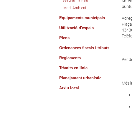
serve
Serveis Tècnics
puntu
Medi Ambient
Adreç
Equipaments municipals
Plaça
Utilització d'espais
43430
Telèf
Plens
Ordenances fiscals i tributs
Reglaments
Per 
Tràmits en línia
Planejament urbanístic
Més i
Arxiu local