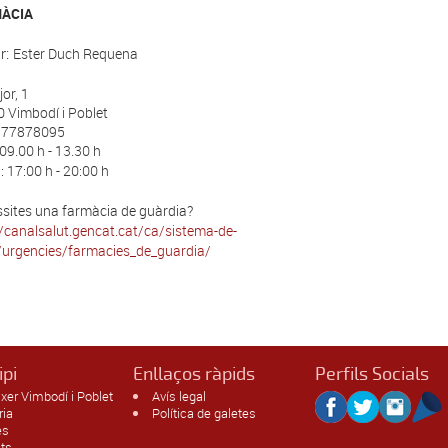
MÀCIA
r: 
Ester Duch Requena
or, 1
 Vimbodí i Poblet
 977878095
 09.00 h - 13.30 h
: 17:00 h - 20:00 h
sites una farmàcia de guàrdia?
//canalsalut.gencat.cat/ca/sistema-de-
/urgencies/farmacies_de_guardia/
ipi
Enllaços ràpids
Perfils Socials
xer Vimbodí i Poblet
Avís legal
ria
Política de galetes
es
ats