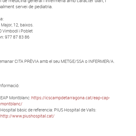
i de medicina general i infermeria amb caràcter diari; i 
alment servei de pediatria.
a:
 Major, 12, baixos.
 Vimbodí i Poblet
on: 977 87 83 86
demanar CITA PRÈVIA amb el seu METGE/SSA o INFERMER/A.
nformació:
EAP Montblanc:
https://icscampdetarragona.cat/eap-cap-
montblanc/
Hospital bàsic de referencia: PIUS Hospital de Valls:
http://www.piushospital.cat/