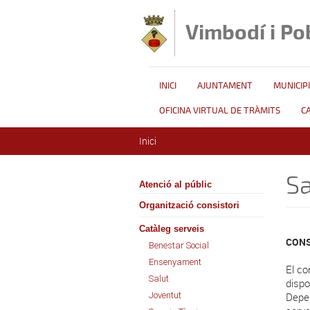
Vés al contingut
Vimbodí i Po
INICI
AJUNTAMENT
MUNICIPI
OFICINA VIRTUAL DE TRÀMITS
C
Esteu aquí
Inici
Sa
Atenció al públic
Organització consistori
Catàleg serveis
CONS
Benestar Social
Ensenyament
El co
Salut
dispo
Joventut
Depen