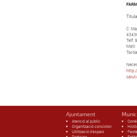
FAR
Titula
C. Maj
43430
Telf.
Matí:
Tarda
Neces
http:
salut
Ajuntament
Munic
Atenció al públic
Conèi
Organització consistori
Histò
Utilització d'espais
Fest
Participa
Entit