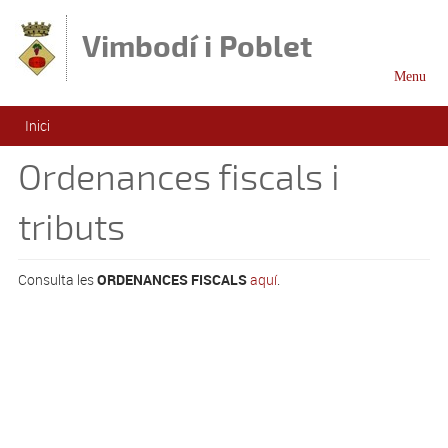
Vés al contingut
Vimbodí i Poblet
Menu
Esteu aquí
Inici
Ordenances fiscals i
tributs
Consulta les
ORDENANCES FISCALS
aquí
.