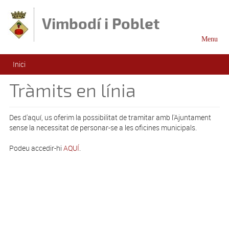
Vés al contingut
Vimbodí i Poblet
Menu
Esteu aquí
Inici
Tràmits en línia
Des d'aquí, us oferim la possibilitat de tramitar amb l'Ajuntament
sense la necessitat de personar-se a les oficines municipals.
Podeu accedir-hi
AQUÍ
.