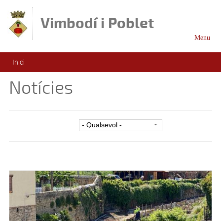
Vés al contingut
Vimbodí i Poblet
Menu
Esteu aquí
Inici
Notícies
Filtre per categoria