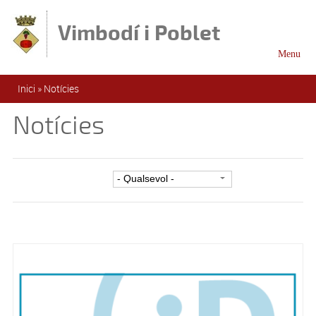
Vés al contingut
Vimbodí i Poblet
Menu
Esteu aquí
Inici
»
Notícies
Notícies
Filtre per categoria