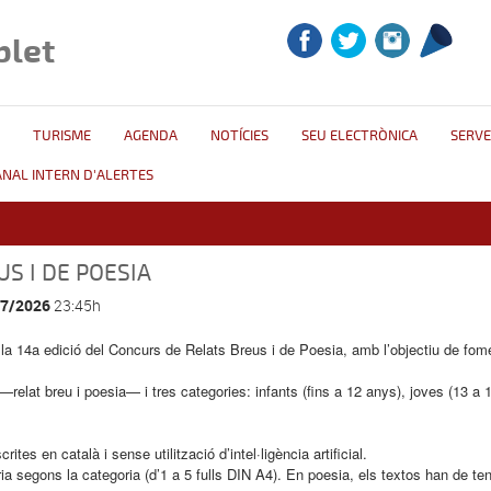
blet
TURISME
AGENDA
NOTÍCIES
SEU ELECTRÒNICA
SERVE
ANAL INTERN D'ALERTES
S I DE POESIA
/7/2026
23:45h
a 14a edició del Concurs de Relats Breus i de Poesia, amb l’objectiu de foment
lat breu i poesia— i tres categories: infants (fins a 12 anys), joves (13 a 1
ites en català i sense utilització d’intel·ligència artificial.
aria segons la categoria (d’1 a 5 fulls DIN A4). En poesia, els textos han de t