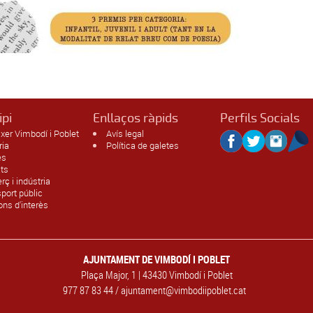
ipi
Enllaços ràpids
Perfils Socials
xer Vimbodí i Poblet
Avís legal
ria
Política de galetes
es
ats
ç i indústria
port públic
ons d'interès
AJUNTAMENT DE VIMBODÍ I POBLET
Plaça Major, 1 | 43430 Vimbodí i Poblet
977 87 83 44 / ajuntament@vimbodiipoblet.cat