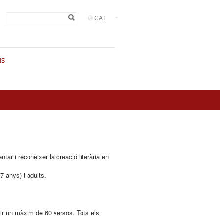
Formulari de
Cerca
cerca
IS
ar i reconèixer la creació literària en
7 anys) i adults.
enir un màxim de 60 versos. Tots els