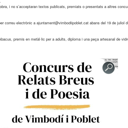
.
bra, i no s’acceptaran textos publicats, premiats o presentats a altres concu
per correu electrònic a ajuntament@vimbodiipoblet.cat abans del 19 de juliol 
 Abacus, premis en metàl·lic per a adults, diploma i una peça artesanal de vid