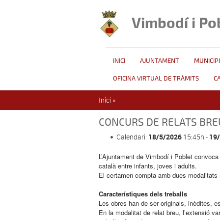
Vés al contingut
Vimbodí i Po
INICI
AJUNTAMENT
MUNICIPI
OFICINA VIRTUAL DE TRÀMITS
C
Esteu aquí
Inici
»
CONCURS DE RELATS BREU
Calendari:
18/5/2026
15:45h -
19
L’Ajuntament de Vimbodí i Poblet convoca l
català entre infants, joves i adults.
El certamen compta amb dues modalitats —re
Característiques dels treballs
Les obres han de ser originals, inèdites, escr
En la modalitat de relat breu, l’extensió v