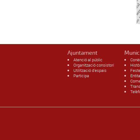
Ajuntament
Munic
Atenció al públic
Conèi
Organització consistori
Histò
Utilització d'espais
Fest
Participa
Entit
Comer
Trans
Telèf